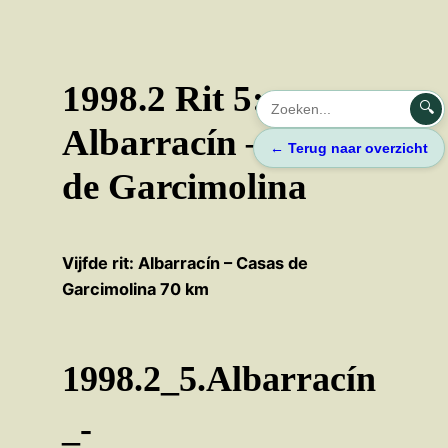
Ga
naar
de
1998.2 Rit 5:
inhoud
🔍
Albarracín – Casas
← Terug naar overzicht
de Garcimolina
Vijfde rit: Albarracín – Casas de
Garcimolina 70 km
1998.2_5.Albarracín
_-