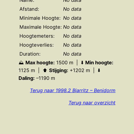
Afstand:
No data
Minimale Hoogte:
No data
Maximale Hoogte:
No data
Hoogtemeters:
No data
Hoogteverlies:
No data
Duration:
No data
⛰️
Max hoogte:
1500 m | ⬇️
Min hoogte:
1125 m | ⬆️
Stijging:
+1202 m | ⬇️
Daling:
–1190 m
Terug naar 1998.2 Biarritz – Benidorm
Terug naar overzicht