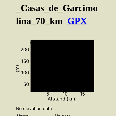
_Casas_de_Garcimo
lina_70_km
GPX
200
150
(m)
100
50
5
10
15
Afstand (km)
No elevation data
Name:
No data